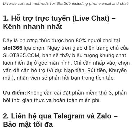
Diverse contact methods for Slot365 including phone email and chat
1. Hỗ trợ trực tuyến (Live Chat) –
Kênh nhanh nhất
Đây là phương thức được hơn 80% người chơi tại
slot365
lựa chọn. Ngay trên giao diện trang chủ của
SLOT365.COM, bạn sẽ thấy biểu tượng khung chat
luôn hiển thị ở góc màn hình. Chỉ cần nhấp vào, chọn
vấn đề cần hỗ trợ (Ví dụ: Nạp tiền, Rút tiền, Khuyến
mãi), nhân viên sẽ phản hồi bạn trong tích tắc.
Ưu điểm:
Không cần cài đặt phần mềm thứ 3, phản
hồi thời gian thực và hoàn toàn miễn phí.
2. Liên hệ qua Telegram và Zalo –
Bảo mật tối đa