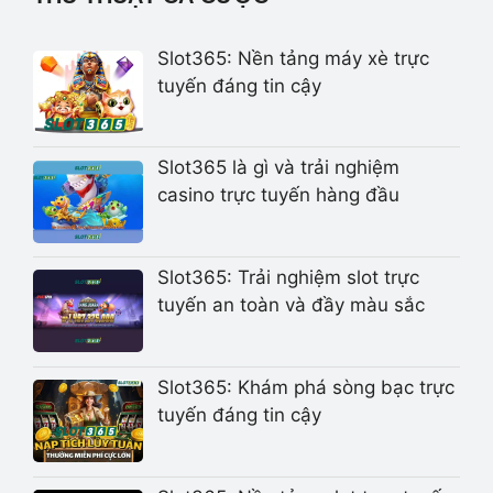
Slot365: Nền tảng máy xè trực
tuyến đáng tin cậy
Slot365 là gì và trải nghiệm
casino trực tuyến hàng đầu
Slot365: Trải nghiệm slot trực
tuyến an toàn và đầy màu sắc
Slot365: Khám phá sòng bạc trực
tuyến đáng tin cậy