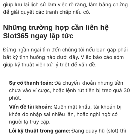
giúp lưu lại lịch sử làm việc rõ ràng, làm bằng chứng
để giải quyết các tranh chấp nếu có.
Những trường hợp cần liên hệ
Slot365 ngay lập tức
Đừng ngần ngại tìm đến chúng tôi nếu bạn gặp phải
bất kỳ tình huống nào dưới đây. Việc báo cáo sớm
giúp kỹ thuật viên xử lý triệt để vấn đề:
Sự cố thanh toán:
Đã chuyển khoản nhưng tiền
chưa vào ví cược, hoặc lệnh rút tiền bị treo quá 30
phút.
Vấn đề tài khoản:
Quên mật khẩu, tài khoản bị
khóa do nhập sai nhiều lần, hoặc nghi ngờ có
người lạ truy cập.
Lỗi kỹ thuật trong game:
Đang quay hũ (slot) thì