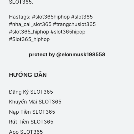
SLOT365.
Hastags: #slot365hiphop #slot365
#nha_cai_slot365 #trangchuslot365
#slot365_hiphop #slot365hipop
#Slot365_hiphop
protect by @elonmusk198558
HƯỚNG DẪN
Đăng Ký SLOT365
Khuyến Mãi SLOT365
Nạp Tiền SLOT365
Rút Tiền SLOT365
App SLOT365