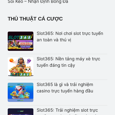
Soi Kèo – Nhận Định Bóng Đá
THỦ THUẬT CÁ CƯỢC
Slot365: Nơi chơi slot trực tuyến
an toàn và thú vị
Slot365: Nền tảng máy xè trực
tuyến đáng tin cậy
Slot365 là gì và trải nghiệm
casino trực tuyến hàng đầu
Slot365: Trải nghiệm slot trực