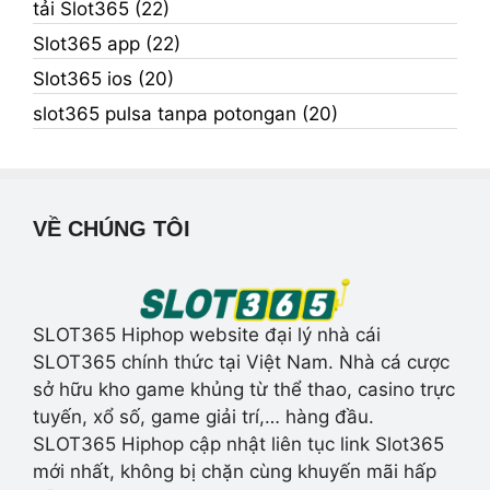
tải Slot365 (22)
Slot365 app (22)
Slot365 ios (20)
slot365 pulsa tanpa potongan (20)
VỀ CHÚNG TÔI
SLOT365 Hiphop website đại lý nhà cái
SLOT365 chính thức tại Việt Nam. Nhà cá cược
sở hữu kho game khủng từ thể thao, casino trực
tuyến, xổ số, game giải trí,… hàng đầu.
SLOT365 Hiphop cập nhật liên tục link Slot365
mới nhất, không bị chặn cùng khuyến mãi hấp