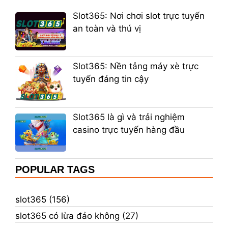
Slot365: Nơi chơi slot trực tuyến
an toàn và thú vị
Slot365: Nền tảng máy xè trực
tuyến đáng tin cậy
Slot365 là gì và trải nghiệm
casino trực tuyến hàng đầu
POPULAR TAGS
slot365 (156)
slot365 có lừa đảo không (27)