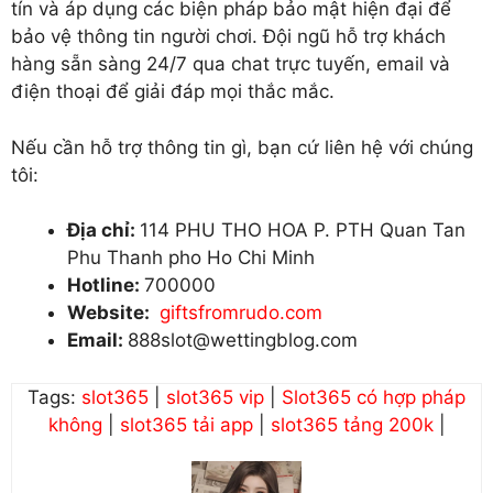
tín và áp dụng các biện pháp bảo mật hiện đại để
bảo vệ thông tin người chơi. Đội ngũ hỗ trợ khách
hàng sẵn sàng 24/7 qua chat trực tuyến, email và
điện thoại để giải đáp mọi thắc mắc.
Nếu cần hỗ trợ thông tin gì, bạn cứ liên hệ với chúng
tôi:
Địa chỉ:
114 PHU THO HOA P. PTH Quan Tan
Phu Thanh pho Ho Chi Minh
Hotline:
700000
Website:
giftsfromrudo.com
Email:
888slot@wettingblog.com
Tags:
slot365
|
slot365 vip
|
Slot365 có hợp pháp
không
|
slot365 tải app
|
slot365 tảng 200k
|