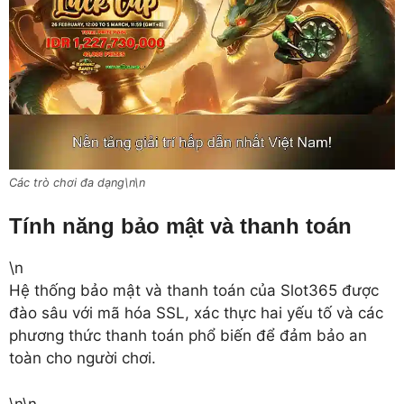
Các trò chơi đa dạng\n\n
Tính năng bảo mật và thanh toán
\n
Hệ thống bảo mật và thanh toán của Slot365 được
đào sâu với mã hóa SSL, xác thực hai yếu tố và các
phương thức thanh toán phổ biến để đảm bảo an
toàn cho người chơi.
\n\n