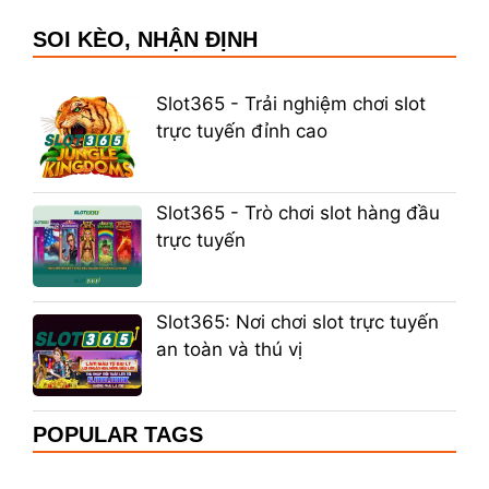
SOI KÈO, NHẬN ĐỊNH
Slot365 - Trải nghiệm chơi slot
trực tuyến đỉnh cao
Slot365 - Trò chơi slot hàng đầu
trực tuyến
Slot365: Nơi chơi slot trực tuyến
an toàn và thú vị
POPULAR TAGS