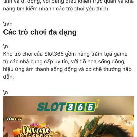
tính và di động, với bảng điều khiển trực quan và khả
năng tìm kiếm nhanh các trò chơi yêu thích.
\n\n
Các trò chơi đa dạng
\n
Kho trò chơi của Slot365 gồm hàng trăm tựa game
từ các nhà cung cấp uy tín, với đồ họa sống động,
hiệu ứng âm thanh sống động và cơ chế thưởng hấp
dẫn.
\n