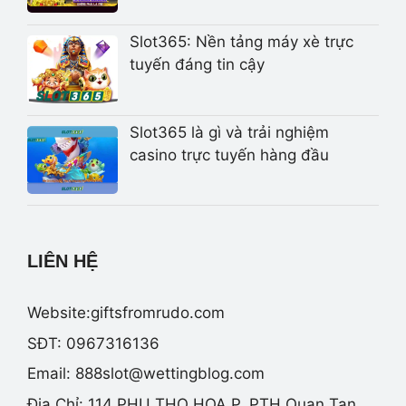
Slot365: Nền tảng máy xè trực
tuyến đáng tin cậy
Slot365 là gì và trải nghiệm
casino trực tuyến hàng đầu
LIÊN HỆ
Website:giftsfromrudo.com
SĐT: 0967316136
Email:
888slot@wettingblog.com
Địa Chỉ: 114 PHU THO HOA P. PTH Quan Tan