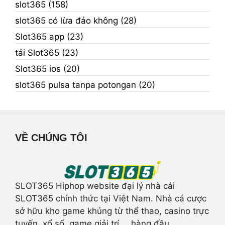
slot365 (158)
slot365 có lừa đảo không (28)
Slot365 app (23)
tải Slot365 (23)
Slot365 ios (20)
slot365 pulsa tanpa potongan (20)
VỀ CHÚNG TÔI
SLOT365 Hiphop website đại lý nhà cái
SLOT365 chính thức tại Việt Nam. Nhà cá cược
sở hữu kho game khủng từ thể thao, casino trực
tuyến, xổ số, game giải trí,… hàng đầu.