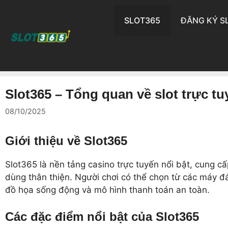
Chuyển
đến
SLOT365
ĐĂNG KÝ S
nội
dung
Slot365 – Tổng quan về slot trực tu
08/10/2025
Giới thiệu về Slot365
Slot365 là nền tảng casino trực tuyến nổi bật, cung c
dùng thân thiện. Người chơi có thể chọn từ các máy đá
đồ họa sống động và mô hình thanh toán an toàn.
Các đặc điểm nổi bật của Slot365