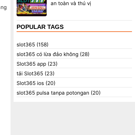
an toàn và thú vị
ảng
POPULAR TAGS
slot365 (158)
slot365 có lừa đảo không (28)
Slot365 app (23)
tải Slot365 (23)
Slot365 ios (20)
slot365 pulsa tanpa potongan (20)