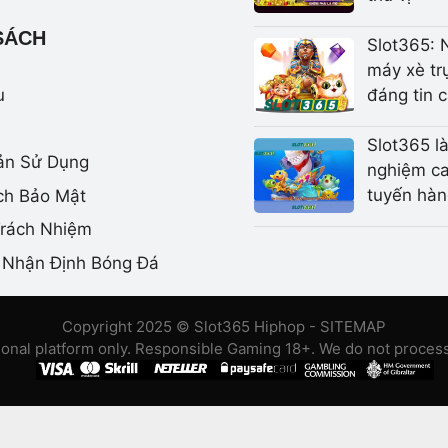
SÁCH
Slot365: 
máy xè tr
u
đáng tin 
Slot365 là
ản Sử Dụng
nghiệm ca
tuyến hàn
ch Bảo Mật
Trách Nhiệm
– Nhận Định Bóng Đá
Copyright 2025 © Slot365 Hiphop -
SITEMAP
tional platform only. Responsible Gaming 18+. We do not proces