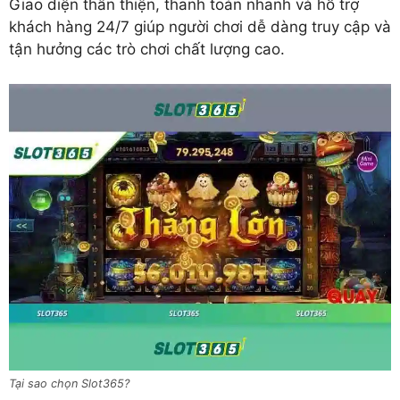
Giao diện thân thiện, thanh toán nhanh và hỗ trợ
khách hàng 24/7 giúp người chơi dễ dàng truy cập và
tận hưởng các trò chơi chất lượng cao.
Tại sao chọn Slot365?