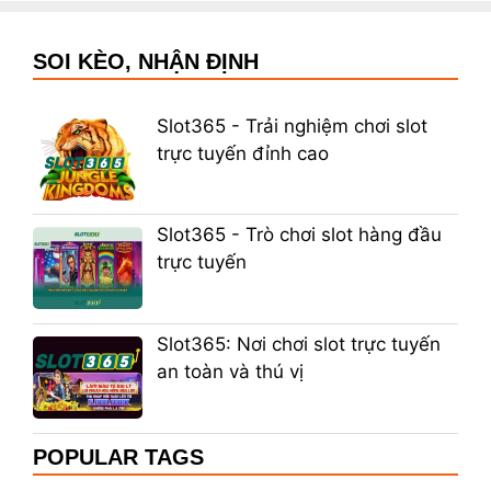
SOI KÈO, NHẬN ĐỊNH
Slot365 - Trải nghiệm chơi slot
trực tuyến đỉnh cao
Slot365 - Trò chơi slot hàng đầu
trực tuyến
Slot365: Nơi chơi slot trực tuyến
an toàn và thú vị
POPULAR TAGS