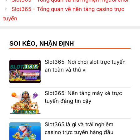
Slot365 - Tổng quan về nền tảng casino trực
tuyến
SOI KÈO, NHẬN ĐỊNH
Slot365: Nơi chơi slot trực tuyến
an toàn và thú vị
Slot365: Nền tảng máy xè trực
tuyến đáng tin cậy
Slot365 là gì và trải nghiệm
casino trực tuyến hàng đầu