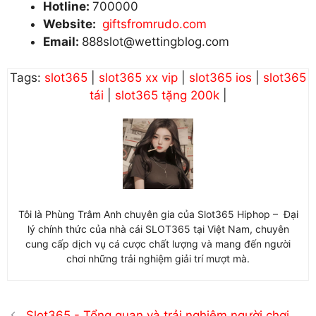
Hotline:
700000
Website:
giftsfromrudo.com
Email:
888slot@wettingblog.com
Tags:
slot365
|
slot365 xx vip
|
slot365 ios
|
slot365
tái
|
slot365 tặng 200k
|
Tôi là Phùng Trâm Anh chuyên gia của Slot365 Hiphop – Đại
lý chính thức của nhà cái SLOT365 tại Việt Nam, chuyên
cung cấp dịch vụ cá cược chất lượng và mang đến người
chơi những trải nghiệm giải trí mượt mà.
Slot365 - Tổng quan và trải nghiệm người chơi