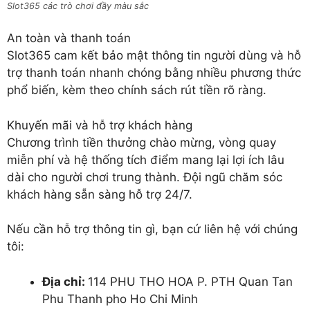
Slot365 các trò chơi đầy màu sắc
An toàn và thanh toán
Slot365 cam kết bảo mật thông tin người dùng và hỗ
trợ thanh toán nhanh chóng bằng nhiều phương thức
phổ biến, kèm theo chính sách rút tiền rõ ràng.
Khuyến mãi và hỗ trợ khách hàng
Chương trình tiền thưởng chào mừng, vòng quay
miễn phí và hệ thống tích điểm mang lại lợi ích lâu
dài cho người chơi trung thành. Đội ngũ chăm sóc
khách hàng sẵn sàng hỗ trợ 24/7.
Nếu cần hỗ trợ thông tin gì, bạn cứ liên hệ với chúng
tôi:
Địa chỉ:
114 PHU THO HOA P. PTH Quan Tan
Phu Thanh pho Ho Chi Minh