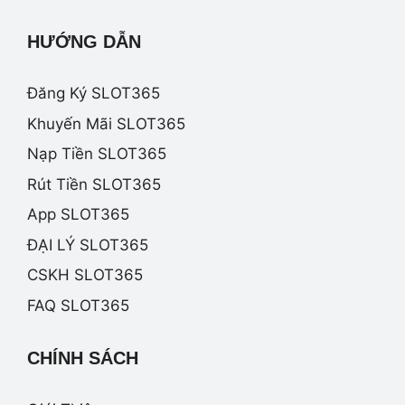
HƯỚNG DẪN
Đăng Ký SLOT365
Khuyến Mãi SLOT365
Nạp Tiền SLOT365
Rút Tiền SLOT365
App SLOT365
ĐẠI LÝ SLOT365
CSKH SLOT365
FAQ SLOT365
CHÍNH SÁCH