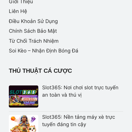
Giới Thiệu
Liên Hệ
Điều Khoản Sử Dụng
Chính Sách Bảo Mật
Từ Chối Trách Nhiệm
Soi Kèo – Nhận Định Bóng Đá
THỦ THUẬT CÁ CƯỢC
Slot365: Nơi chơi slot trực tuyến
an toàn và thú vị
Slot365: Nền tảng máy xè trực
tuyến đáng tin cậy