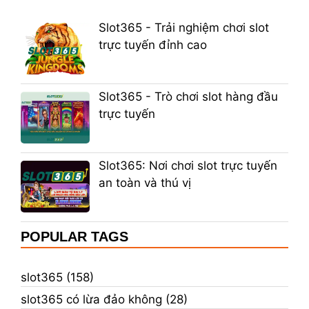
Slot365 - Trải nghiệm chơi slot
trực tuyến đỉnh cao
Slot365 - Trò chơi slot hàng đầu
trực tuyến
Slot365: Nơi chơi slot trực tuyến
an toàn và thú vị
POPULAR TAGS
slot365 (158)
slot365 có lừa đảo không (28)