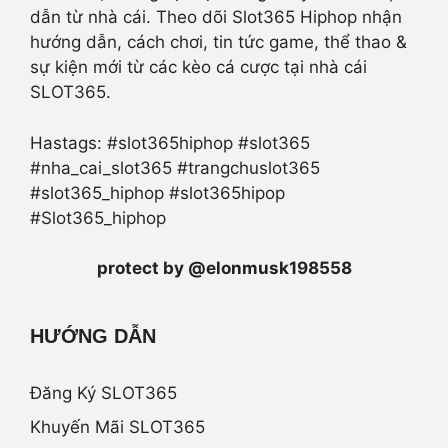
dẫn từ nhà cái. Theo dõi Slot365 Hiphop nhận
hướng dẫn, cách chơi, tin tức game, thể thao &
sự kiện mới từ các kèo cá cược tại nhà cái
SLOT365.
Hastags: #slot365hiphop #slot365
#nha_cai_slot365 #trangchuslot365
#slot365_hiphop #slot365hipop
#Slot365_hiphop
protect by @elonmusk198558
HƯỚNG DẪN
Đăng Ký SLOT365
Khuyến Mãi SLOT365