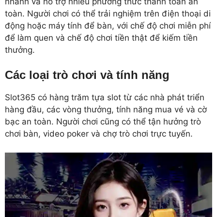
nhanh và hỗ trợ nhiều phương thức thanh toán an
toàn. Người chơi có thể trải nghiệm trên điện thoại di
động hoặc máy tính để bàn, với chế độ chơi miễn phí
để làm quen và chế độ chơi tiền thật để kiếm tiền
thưởng.
Các loại trò chơi và tính năng
Slot365 có hàng trăm tựa slot từ các nhà phát triển
hàng đầu, các vòng thưởng, tính năng mua vé và cờ
bạc an toàn. Người chơi cũng có thể tận hưởng trò
chơi bàn, video poker và chợ trò chơi trực tuyến.