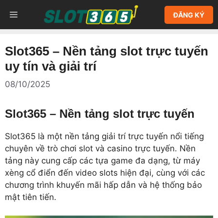
Chuyển
MENU
ĐĂNG KÝ
đến
nội
dung
Slot365 – Nền tảng slot trực tuyến
uy tín và giải trí
08/10/2025
Slot365 – Nền tảng slot trực tuyến
Slot365 là một nền tảng giải trí trực tuyến nổi tiếng
chuyên về trò chơi slot và casino trực tuyến. Nền
tảng này cung cấp các tựa game đa dạng, từ máy
xèng cổ điển đến video slots hiện đại, cùng với các
chương trình khuyến mãi hấp dẫn và hệ thống bảo
mật tiên tiến.