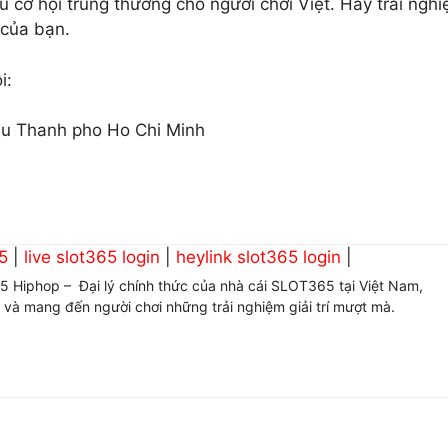
u cơ hội trúng thưởng cho người chơi Việt. Hãy trải ngh
 của bạn.
ôi:
u Thanh pho Ho Chi Minh
5
|
live slot365 login
|
heylink slot365 login
|
5 Hiphop – Đại lý chính thức của nhà cái SLOT365 tại Việt Nam,
và mang đến người chơi những trải nghiệm giải trí mượt mà.