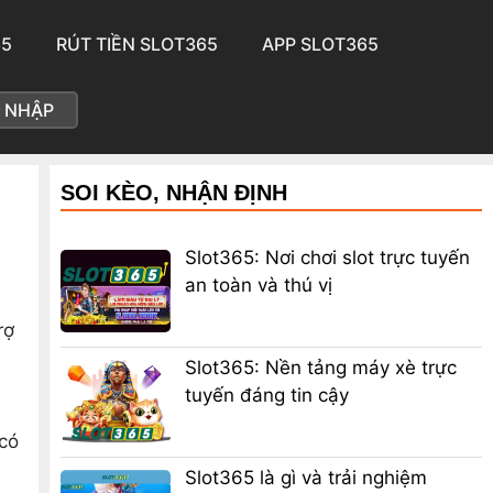
65
RÚT TIỀN SLOT365
APP SLOT365
 NHẬP
SOI KÈO, NHẬN ĐỊNH
Slot365: Nơi chơi slot trực tuyến
an toàn và thú vị
rợ
Slot365: Nền tảng máy xè trực
tuyến đáng tin cậy
 có
Slot365 là gì và trải nghiệm