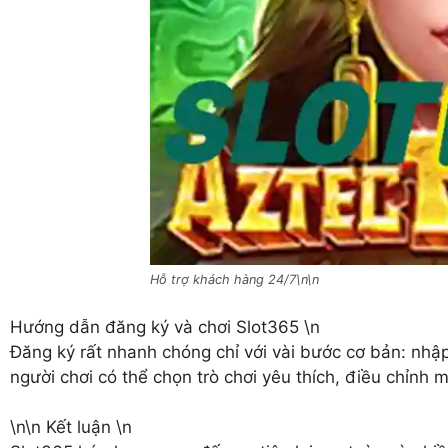
Hỗ trợ khách hàng 24/7\n\n
Hướng dẫn đăng ký và chơi Slot365
\n
Đăng ký rất nhanh chóng chỉ với vài bước cơ bản: nhập
người chơi có thể chọn trò chơi yêu thích, điều chỉnh 
\n\n
Kết luận
\n