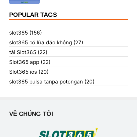
POPULAR TAGS
slot365 (156)
slot365 có lừa đảo không (27)
tải Slot365 (22)
Slot365 app (22)
Slot365 ios (20)
slot365 pulsa tanpa potongan (20)
VỀ CHÚNG TÔI