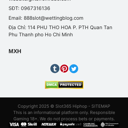
SĐT: 0967316136
Email:
888slot@wettingblog.com
Địa Chỉ: 114 PHU THO HOA P. PTH Quan Tan
Phu Thanh pho Ho Chi Minh
MXH
Copyright 2025 © Slot365 Hiphop -
SITEMAP
This is an informational platform only. Responsible
Gaming 18+. We do not process bets or payments.