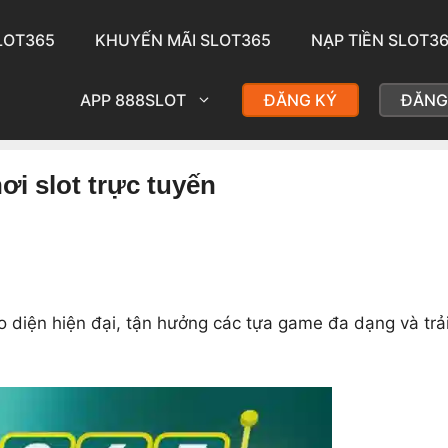
LOT365
KHUYẾN MÃI SLOT365
NẠP TIỀN SLOT3
APP 888SLOT
ĐĂNG KÝ
ĐĂNG
ơi slot trực tuyến
iao diện hiện đại, tận hưởng các tựa game đa dạng và trả