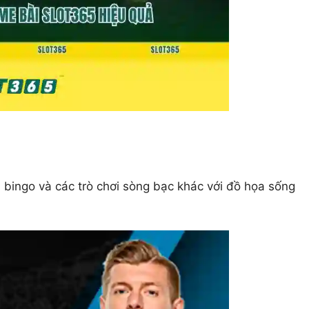
bingo và các trò chơi sòng bạc khác với đồ họa sống