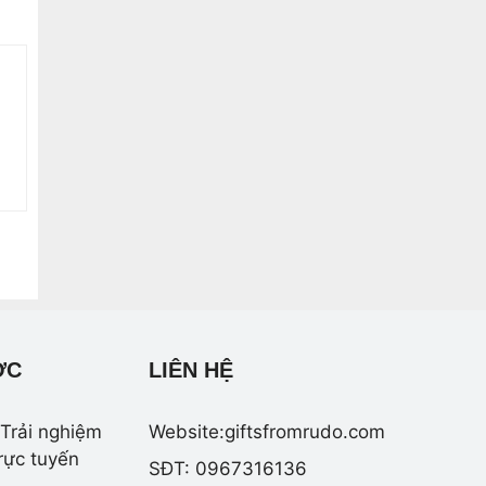
ỢC
LIÊN HỆ
 Trải nghiệm
Website:giftsfromrudo.com
trực tuyến
SĐT: 0967316136