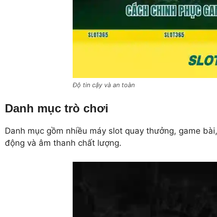
Độ tin cậy và an toàn
Danh mục trò chơi
Danh mục gồm nhiều máy slot quay thưởng, game bài, 
động và âm thanh chất lượng.