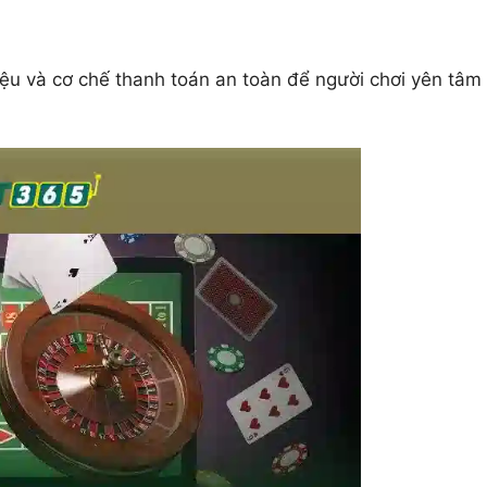
ệu và cơ chế thanh toán an toàn để người chơi yên tâm