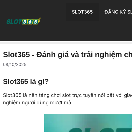
Chuyển
đến
SLOT365
ĐĂNG KÝ S
nội
dung
Slot365 - Đánh giá và trải nghiệm ch
08/10/2025
Slot365 là gì?
Slot365 là nền tảng chơi slot trực tuyến nổi bật với g
nghiệm người dùng mượt mà.