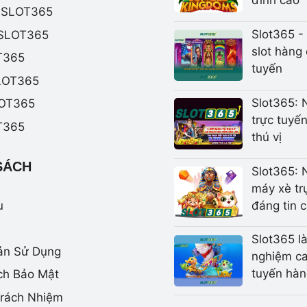
đỉnh cao
 SLOT365
Slot365 - 
 SLOT365
slot hàng
T365
tuyến
LOT365
Slot365: N
OT365
trực tuyế
T365
thú vị
SÁCH
Slot365: 
máy xè tr
u
đáng tin 
Slot365 là
ản Sử Dụng
nghiệm ca
tuyến hàn
ch Bảo Mật
Trách Nhiệm