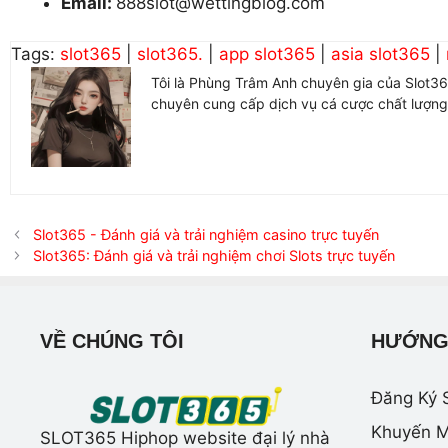
Email:
888slot@wettingblog.com
Tags:
slot365
|
slot365.
|
app slot365
|
asia slot365
|
Tôi là Phùng Trâm Anh chuyên gia của Slot36
chuyên cung cấp dịch vụ cá cược chất lượng 
Slot365 - Đánh giá và trải nghiệm casino trực tuyến
Slot365: Đánh giá và trải nghiệm chơi Slots trực tuyến
VỀ CHÚNG TÔI
HƯỚNG
Đăng Ký
Khuyến 
SLOT365 Hiphop website đại lý nhà