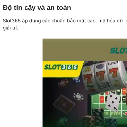
Độ tin cậy và an toàn
Slot365 áp dụng các chuẩn bảo mật cao, mã hóa dữ li
giải trí.