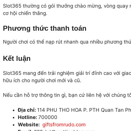
Slot365 thường có gói thưởng chào mừng, vòng quay mi
cơ hội chiến thắng.
Phương thức thanh toán
Người chơi có thể nạp rút nhanh qua nhiều phương thức
Kết luận
Slot365 mang đến trải nghiệm giải trí đỉnh cao với gia
hữu ích cho người chơi mới và cũ.
Nếu cần hỗ trợ thông tin gì, bạn cứ liên hệ với chúng t
Địa chỉ:
114 PHU THO HOA P. PTH Quan Tan Ph
Hotline:
700000
Website:
giftsfromrudo.com